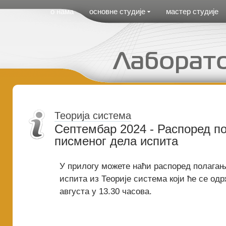
Cirilica Meni
о нама
основне студије
мастер студије
Теорија система
Септембар 2024 - Распоред п
писменог дела испита
У прилогу можете наћи распоред полагањ
испита из Теорије система који ће се одр
августа у 13.30 часова.