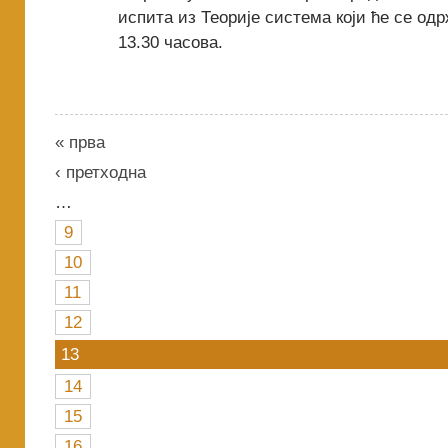
испита из Теорије система који ће се одрж
13.30 часова.
« прва
‹ претходна
…
9
10
11
12
13
14
15
16