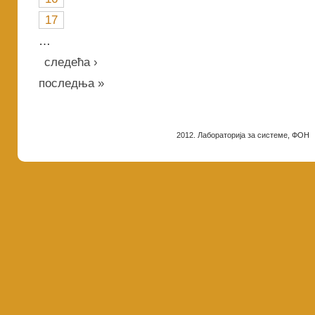
17
…
следећа ›
последња »
2012. Лабораторија за системе, ФОН