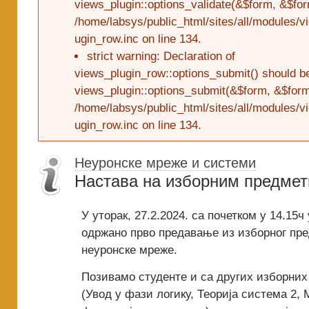
views_plugin::options_validate(&$form, &$for
/home/labsys/public_html/sites/all/modules/v
ugin_row.inc on line 134.
strict warning: Declaration of
views_plugin_row::options_submit() should b
views_plugin::options_submit(&$form, &$form
/home/labsys/public_html/sites/all/modules/v
ugin_row.inc on line 134.
Неуронске мреже и системи
Настaва на изборним предмет
У уторак, 27.2.2024. са почетком у 14.15ч
одржано прво предавање из изборног пре
неуронске мреже.
Позивамо студенте и са других изборних
(Увод у фази логику, Теорија система 2,