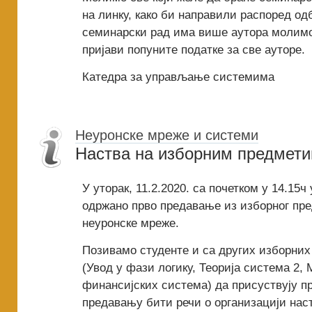
на линку, како би направили распоред од
семинарски рад има више аутора молимо 
пријави попуните податке за све ауторе.
Катедра за управљање системима
Неуронске мреже и системи
Наства на изборним предмети
У уторак, 11.2.2020. са почетком у 14.15ч
одржано прво предавање из изборног пре
неуронске мреже.
Позивамо студенте и са других изборних
(Увод у фази логику, Теорија система 2,
финансијских система) да присуствују п
предавању бити речи о организацији нас