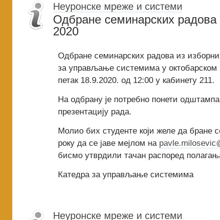
Неуронске мреже и системи
Одбране семинарских радова
2020
Одбране семинарских радова из изборни
за управљање системима у oктобарском 
петак 18.9.2020. од 12:00 у кабинету 211.
На одбрану је потребно понети одштампа
презентацију рада.
Молио бих студенте који желе да бране 
року да се јаве мејлом на
pavle.milosevic
бисмо утврдили тачан распоред полагањ
Катедра за управљање системима
Неуронске мреже и системи