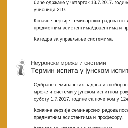
биће одржане у четвртак 13.7.2017. годин
учионици 210.
Коначне верзије семинарских радова пос
предметним асистентима/доцентима и п
Катедра за управљање системима
Неуронске мреже и системи
Термин испита у јунском испи
Одбране семинарских радова из изборно
мреже и системи у јунском испитном рок
суботу 1.7.2017. године са почетком у 12
Коначне верзије семинарских радова пос
предметним асистентима и професору.