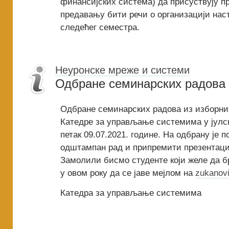
финансијских система) да присуствују п
предавању бити речи о организацији нас
следећег семестра.
Неуронске мреже и системи
Одбране семинарских радова 
Одбране семинарских радова из изборни
Катедре за управљање системима у јулск
петак 09.07.2021. године. На одбрану је 
одштампан рад и припремити презентаци
Замолили бисмо студенте који желе да б
у овом року да се јаве мејлом на
zukanov
Катедра за управљање системима