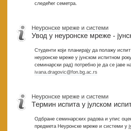
следећег семетра.
Неуронске мреже и системи
Увод у неуронске мреже - јунс
Студенти који планирају да полажу испит
неуронске мреже у јунском испитном рок
семинарски рад) потребно је да се јаве н
ivana.dragovic@fon.bg.ac.rs
Неуронске мреже и системи
Термин испита у јулском испи
Одбране семинарских радова и упис оцен
предмета Неуронске мреже и системи у ј