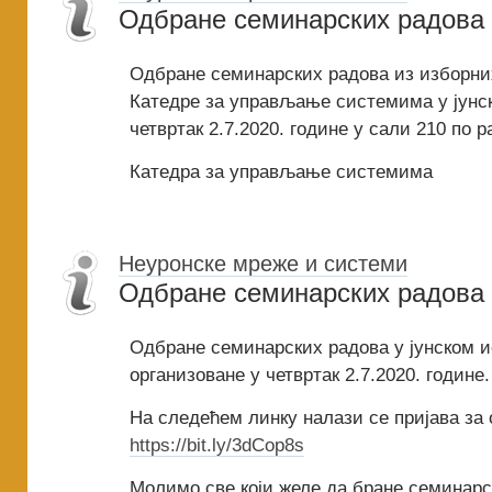
Одбране семинарских радова 
Одбране семинарских радова из изборни
Катедре за управљање системима у јунск
четвртак 2.7.2020. године у сали 210 по 
Катедра за управљање системима
Неуронске мреже и системи
Одбране семинарских радова
Одбране семинарских радова у јунском и
организоване у четвртак 2.7.2020. године.
На следећем линку налази се пријава за 
https://bit.ly/3dCop8s
Молимо све који желе да бране семинарс